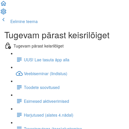
Eelmine teema
Järgmine teema
Tugevam pärast keisrilõiget
Tugevam pärast keisrilõiget
UUS! Lae tasuta äpp alla
Veebiseminar (lindistus)
Toodete soovitused
Esimesed aktiveerimised
Harjutused (alates 4.nädal)
Treeningutega (taas)alustamine