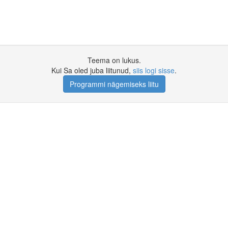
Teema on lukus.
Kui Sa oled juba liitunud,
siis logi sisse
.
Programmi nägemiseks liitu