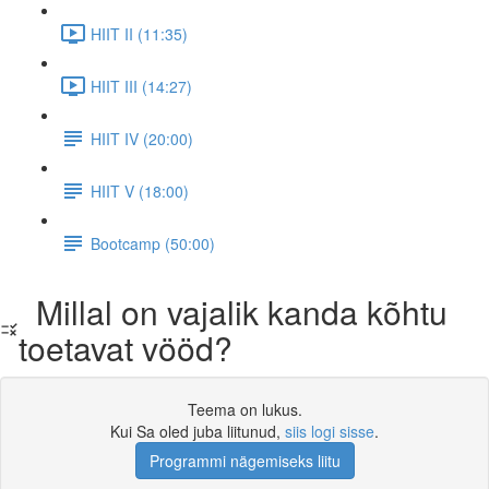
HIIT II (11:35)
HIIT III (14:27)
HIIT IV (20:00)
HIIT V (18:00)
Bootcamp (50:00)
Millal on vajalik kanda kõhtu
toetavat vööd?
Teema on lukus.
Kui Sa oled juba liitunud,
siis logi sisse
.
Programmi nägemiseks liitu