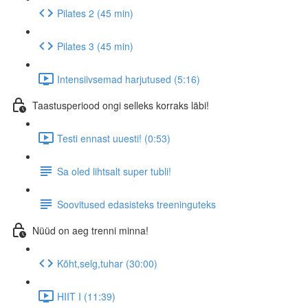
Pilates 2 (45 min)
Pilates 3 (45 min)
Intensiivsemad harjutused (5:16)
Taastusperiood ongi selleks korraks läbi!
Testi ennast uuesti! (0:53)
Sa oled lihtsalt super tubli!
Soovitused edasisteks treeninguteks
Nüüd on aeg trenni minna!
Kõht,selg,tuhar (30:00)
HIIT I (11:39)