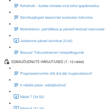
Kehahoid – kuidas toetada oma keha igapäevaelus
Sünnitusjärgset taastumist soodustav toitumine
Motivatsioon, paindlikkus ja päriselt kestvad tulemused
Jooksmine pärast sünnitust (0:42)
Boonus! Toitumistreeneri retseptikogumik
EDASIJÕUDNUTE HARJUTUSED (7.-12.nädal)
Progresseerumine ehk ära jää mugavustsooni!
6 nädala plaan: edasijõudnud
Nädal 7 (24:52)
Nädal 8 (21:34)