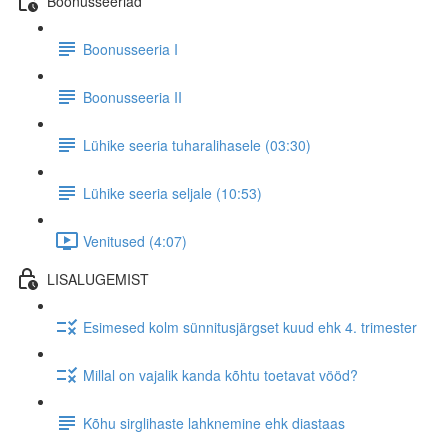
Boonusseeriad
Boonusseeria I
Boonusseeria II
Lühike seeria tuharalihasele (03:30)
Lühike seeria seljale (10:53)
Venitused (4:07)
LISALUGEMIST
Esimesed kolm sünnitusjärgset kuud ehk 4. trimester
Millal on vajalik kanda kõhtu toetavat vööd?
Kõhu sirglihaste lahknemine ehk diastaas