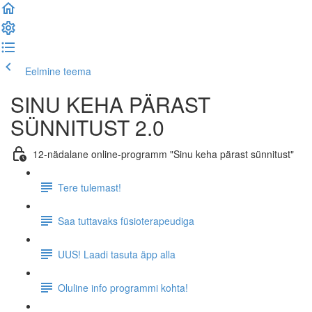
Eelmine teema
Järgmine teema
SINU KEHA PÄRAST
SÜNNITUST 2.0
12-nädalane online-programm "Sinu keha pärast sünnitust"
Tere tulemast!
Saa tuttavaks füsioterapeudiga
UUS! Laadi tasuta äpp alla
Oluline info programmi kohta!