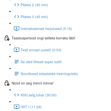
Pilates 2 (45 min)
Pilates 3 (45 min)
Intensiivsemad harjutused (5:16)
Taastusperiood ongi selleks korraks läbi!
Testi ennast uuesti! (0:53)
Sa oled lihtsalt super tubli!
Soovitused edasisteks treeninguteks
Nüüd on aeg trenni minna!
Kõht,selg,tuhar (30:00)
HIIT I (11:39)