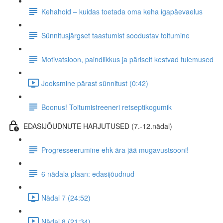
Kehahoid – kuidas toetada oma keha igapäevaelus
Sünnitusjärgset taastumist soodustav toitumine
Motivatsioon, paindlikkus ja päriselt kestvad tulemused
Jooksmine pärast sünnitust (0:42)
Boonus! Toitumistreeneri retseptikogumik
EDASIJÕUDNUTE HARJUTUSED (7.-12.nädal)
Progresseerumine ehk ära jää mugavustsooni!
6 nädala plaan: edasijõudnud
Nädal 7 (24:52)
Nädal 8 (21:34)