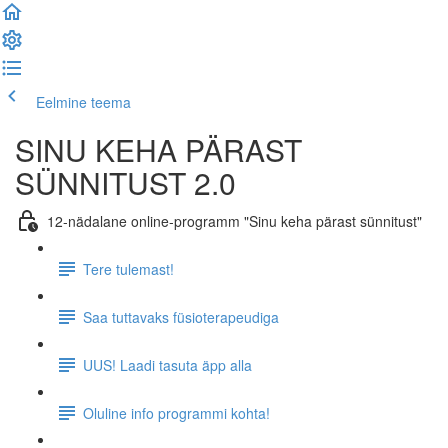
Eelmine teema
Järgmine teema
SINU KEHA PÄRAST
SÜNNITUST 2.0
12-nädalane online-programm "Sinu keha pärast sünnitust"
Tere tulemast!
Saa tuttavaks füsioterapeudiga
UUS! Laadi tasuta äpp alla
Oluline info programmi kohta!