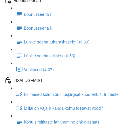
Boonusseeriad
Boonusseeria I
Boonusseeria II
Lühike seeria tuharalihasele (03:30)
Lühike seeria seljale (10:53)
Venitused (4:07)
LISALUGEMIST
Esimesed kolm sünnitusjärgset kuud ehk 4. trimester
Millal on vajalik kanda kõhtu toetavat vööd?
Kõhu sirglihaste lahknemine ehk diastaas