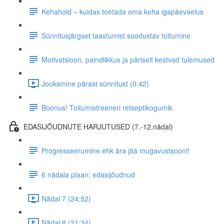
Kehahoid – kuidas toetada oma keha igapäevaelus
Sünnitusjärgset taastumist soodustav toitumine
Motivatsioon, paindlikkus ja päriselt kestvad tulemused
Jooksmine pärast sünnitust (0:42)
Boonus! Toitumistreeneri retseptikogumik
EDASIJÕUDNUTE HARJUTUSED (7.-12.nädal)
Progresseerumine ehk ära jää mugavustsooni!
6 nädala plaan: edasijõudnud
Nädal 7 (24:52)
Nädal 8 (21:34)