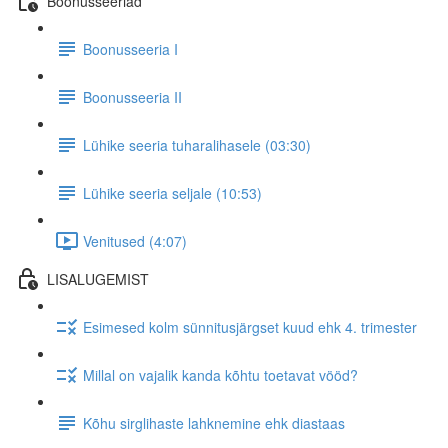
Boonusseeriad
Boonusseeria I
Boonusseeria II
Lühike seeria tuharalihasele (03:30)
Lühike seeria seljale (10:53)
Venitused (4:07)
LISALUGEMIST
Esimesed kolm sünnitusjärgset kuud ehk 4. trimester
Millal on vajalik kanda kõhtu toetavat vööd?
Kõhu sirglihaste lahknemine ehk diastaas