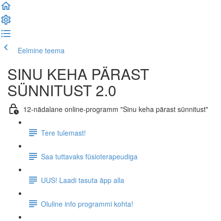
Eelmine teema
Järgmine teema
SINU KEHA PÄRAST
SÜNNITUST 2.0
12-nädalane online-programm "Sinu keha pärast sünnitust"
Tere tulemast!
Saa tuttavaks füsioterapeudiga
UUS! Laadi tasuta äpp alla
Oluline info programmi kohta!