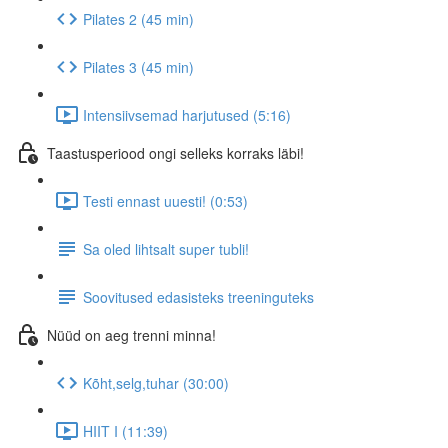
Pilates 2 (45 min)
Pilates 3 (45 min)
Intensiivsemad harjutused (5:16)
Taastusperiood ongi selleks korraks läbi!
Testi ennast uuesti! (0:53)
Sa oled lihtsalt super tubli!
Soovitused edasisteks treeninguteks
Nüüd on aeg trenni minna!
Kõht,selg,tuhar (30:00)
HIIT I (11:39)