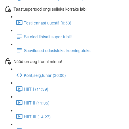
Taastusperiood ongi selleks korraks läbi!
Testi ennast uuesti! (0:53)
Sa oled lihtsalt super tubli!
Soovitused edasisteks treeninguteks
Nüüd on aeg trenni minna!
Kõht,selg,tuhar (30:00)
HIIT I (11:39)
HIIT II (11:35)
HIIT III (14:27)