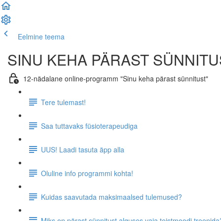
Eelmine teema
Järgmine teema
SINU KEHA PÄRAST SÜNNITUS
12-nädalane online-programm "Sinu keha pärast sünnitust"
Tere tulemast!
Saa tuttavaks füsioterapeudiga
UUS! Laadi tasuta äpp alla
Oluline info programmi kohta!
Kuidas saavutada maksimaalsed tulemused?
Miks on pärast sünnitust alguses vaja teistmoodi treenida