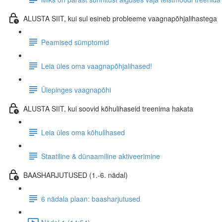
ALUSTA SIIT, kui sul esineb probleeme vaagnapõhjalihastega
Peamised sümptomid
Leia üles oma vaagnapõhjalihased!
Ülepinges vaagnapõhi
ALUSTA SIIT, kui soovid kõhulihaseid treenima hakata
Leia üles oma kõhulihased
Staatiline & dünaamiline aktiveerimine
BAASHARJUTUSED (1.-6. nädal)
6 nädala plaan: baasharjutused