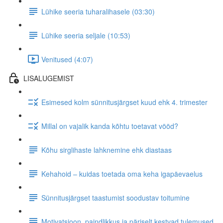
Lühike seeria tuharalihasele (03:30)
Lühike seeria seljale (10:53)
Venitused (4:07)
LISALUGEMIST
Esimesed kolm sünnitusjärgset kuud ehk 4. trimester
Millal on vajalik kanda kõhtu toetavat vööd?
Kõhu sirglihaste lahknemine ehk diastaas
Kehahoid – kuidas toetada oma keha igapäevaelus
Sünnitusjärgset taastumist soodustav toitumine
Motivatsioon, paindlikkus ja päriselt kestvad tulemused