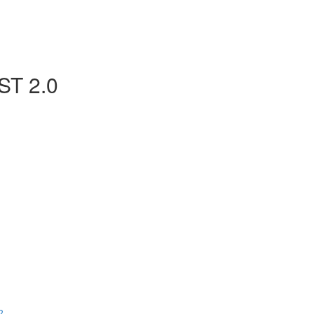
T 2.0
?