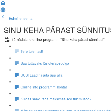
Eelmine teema
Järgmine teema
SINU KEHA PÄRAST SÜNNITUS
12-nädalane online-programm "Sinu keha pärast sünnitust"
Tere tulemast!
Saa tuttavaks füsioterapeudiga
UUS! Laadi tasuta äpp alla
Oluline info programmi kohta!
Kuidas saavutada maksimaalsed tulemused?
Miks on pärast sünnitust alguses vaja teistmoodi treenida