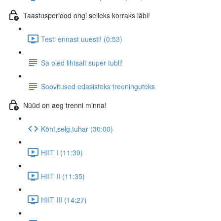
Taastusperiood ongi selleks korraks läbi!
Testi ennast uuesti! (0:53)
Sa oled lihtsalt super tubli!
Soovitused edasisteks treeninguteks
Nüüd on aeg trenni minna!
Kõht,selg,tuhar (30:00)
HIIT I (11:39)
HIIT II (11:35)
HIIT III (14:27)